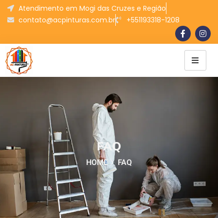
Atendimento em Mogi das Cruzes e Região
contato@acpinturas.com.br
+551193318-1208
FAQ
HOME
FAQ