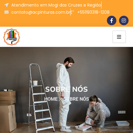
Atendimento em Mogi das Cruzes e Região
contato@acpinturas.com.br
+551193318-1208
SOBRE NÓS
HOME
SOBRE NÓS